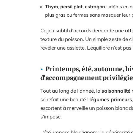
Thym
,
persil plat
,
estragon
: idéals en 
plus gras ou fermes sans masquer leur 
Ce jeu subtil d’accords demande une atten
texture du poisson. Un simple zeste de c
révéler une assiette. L’équilibre n’est pas
Printemps, été, automne, hiv
d’accompagnement privilégier 
Tout au long de l’année, la
saisonnalité
r
se refait une beauté :
légumes primeurs
escortent à merveille un poisson blanc dor
s’impose.
L’été, impossible d’ignorer la générosité