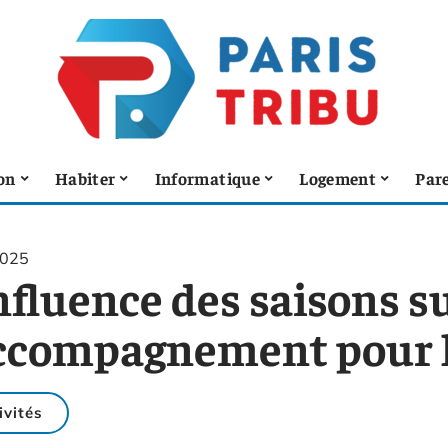
on
Habiter
Informatique
Logement
Pare
2025
nfluence des saisons su
accompagnement pour l
ivités